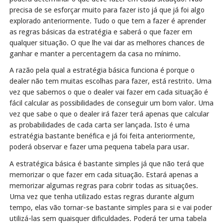
precisa de se esforçar muito para fazer isto já que já foi algo
explorado anteriormente. Tudo o que tem a fazer é aprender
as regras básicas da estratégia e saberá o que fazer em
qualquer situação. O que lhe vai dar as melhores chances de
ganhar e manter a percentagem da casa no mínimo.
A razão pela qual a estratégia básica funciona é porque o
dealer não tem muitas escolhas para fazer, está restrito. Uma
vez que sabemos o que o dealer vai fazer em cada situação é
fácil calcular as possibilidades de conseguir um bom valor. Uma
vez que sabe o que o dealer irá fazer terá apenas que calcular
as probabilidades de cada carta ser lançada. Isto é uma
estratégia bastante benéfica e já foi feita anteriormente,
poderá observar e fazer uma pequena tabela para usar.
A estratégica básica é bastante simples já que não terá que
memorizar o que fazer em cada situação. Estará apenas a
memorizar algumas regras para cobrir todas as situações.
Uma vez que tenha utilizado estas regras durante algum
tempo, elas vão tornar-se bastante simples para si e vai poder
utilizá-las sem quaisquer dificuldades. Poderá ter uma tabela