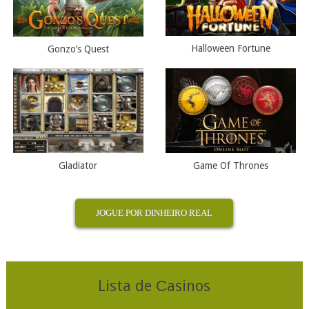
Halloween Fortune
Gonzo’s Quest
R$ 100
Royal Panda
R$ 750
Ruby Fortune
Gladiator
Game Of Thrones
JOGUE POR DINHEIRO REAL
€ 300
Joy Casino
R$ 1200
Royal Vegas
Grátis
Lista de Сasinos