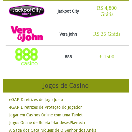
R$ 4,800
Jackpot City
Grátis
R$ 35 Grátis
Vera John
€ 1500
888
R$ 500
Euro Palace
Jogos de Casino
R$ 3000
Spin Palace
eGAP Diretrizes de Jogo Justo
eGAP Diretrizes de Proteção do Jogador
Jogar em Casinos Online com uma Tablet
R$ 3000
Bovada
Jogos Online de Roleta IrlandesesPlaytech
A Saga dos Caça Níqueis de O Senhor dos Anéis