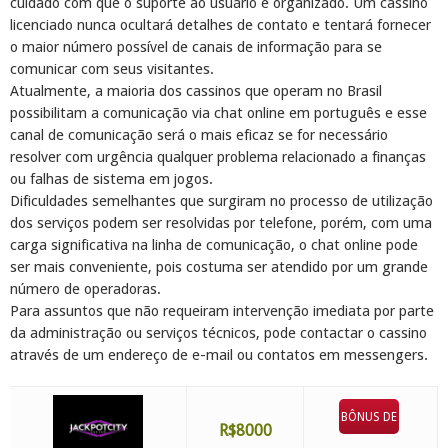
cuidado com que o suporte ao usuário é organizado. Um cassino
licenciado nunca ocultará detalhes de contato e tentará fornecer
o maior número possível de canais de informação para se
comunicar com seus visitantes.
Atualmente, a maioria dos cassinos que operam no Brasil
possibilitam a comunicação via chat online em português e esse
canal de comunicação será o mais eficaz se for necessário
resolver com urgência qualquer problema relacionado a finanças
ou falhas de sistema em jogos.
Dificuldades semelhantes que surgiram no processo de utilização
dos serviços podem ser resolvidas por telefone, porém, com uma
R$ 100
Royal Panda
carga significativa na linha de comunicação, o chat online pode
ser mais conveniente, pois costuma ser atendido por um grande
número de operadoras.
R$ 750
Ruby Fortune
Para assuntos que não requeiram intervenção imediata por parte
da administração ou serviços técnicos, pode contactar o cassino
através de um endereço de e-mail ou contatos em messengers.
€ 300
Joy Casino
BÔNUS DE
R$8000