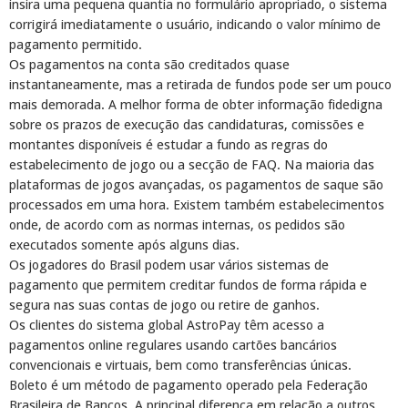
insira uma pequena quantia no formulário apropriado, o sistema
corrigirá imediatamente o usuário, indicando o valor mínimo de
pagamento permitido.
Os pagamentos na conta são creditados quase
instantaneamente, mas a retirada de fundos pode ser um pouco
mais demorada. A melhor forma de obter informação fidedigna
sobre os prazos de execução das candidaturas, comissões e
montantes disponíveis é estudar a fundo as regras do
estabelecimento de jogo ou a secção de FAQ. Na maioria das
plataformas de jogos avançadas, os pagamentos de saque são
processados em uma hora. Existem também estabelecimentos
onde, de acordo com as normas internas, os pedidos são
executados somente após alguns dias.
Os jogadores do Brasil podem usar vários sistemas de
pagamento que permitem creditar fundos de forma rápida e
segura nas suas contas de jogo ou retire de ganhos.
Os clientes do sistema global AstroPay têm acesso a
pagamentos online regulares usando cartões bancários
convencionais e virtuais, bem como transferências únicas.
Boleto é um método de pagamento operado pela Federação
Brasileira de Bancos. A principal diferença em relação a outros