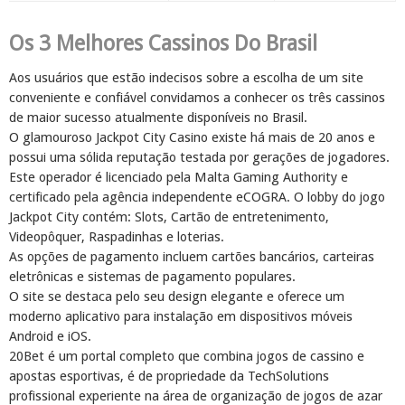
Os 3 Melhores Cassinos Do Brasil
Aos usuários que estão indecisos sobre a escolha de um site
conveniente e confiável convidamos a conhecer os três cassinos
de maior sucesso atualmente disponíveis no Brasil.
O glamouroso Jackpot City Casino existe há mais de 20 anos e
possui uma sólida reputação testada por gerações de jogadores.
Este operador é licenciado pela Malta Gaming Authority e
certificado pela agência independente eCOGRA. O lobby do jogo
Jackpot City contém: Slots, Cartão de entretenimento,
Videopôquer, Raspadinhas e loterias.
As opções de pagamento incluem cartões bancários, carteiras
eletrônicas e sistemas de pagamento populares.
O site se destaca pelo seu design elegante e oferece um
moderno aplicativo para instalação em dispositivos móveis
Android e iOS.
20Bet é um portal completo que combina jogos de cassino e
apostas esportivas, é de propriedade da TechSolutions
profissional experiente na área de organização de jogos de azar