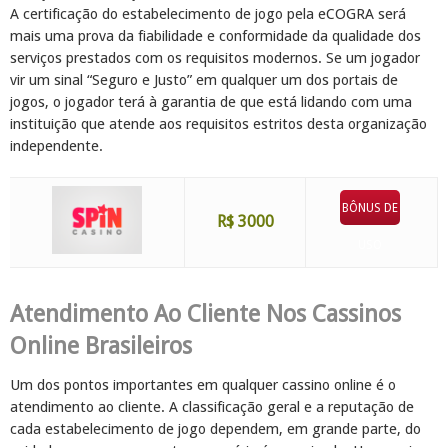
A certificação do estabelecimento de jogo pela eCOGRA será
mais uma prova da fiabilidade e conformidade da qualidade dos
serviços prestados com os requisitos modernos. Se um jogador
vir um sinal “Seguro e Justo” em qualquer um dos portais de
jogos, o jogador terá à garantia de que está lidando com uma
instituição que atende aos requisitos estritos desta organização
independente.
BÔNUS DE
R$ 3000
USO
Atendimento Ao Cliente Nos Cassinos
Online Brasileiros
Um dos pontos importantes em qualquer cassino online é o
atendimento ao cliente. A classificação geral e a reputação de
cada estabelecimento de jogo dependem, em grande parte, do