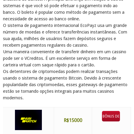
sistemas é que você só pode efetuar o pagamento indo ao
banco. O boleto é popular como método de pagamento sem a
necessidade de acesso ao banco online.
O sistema de pagamento internacional EcoPayz usa um grande
número de moedas e oferece transferências instantâneas. Com
sua ajuda, milhões de usuários fazem depósitos seguros e
recebem pagamentos regulares do cassino.
Uma maneira conveniente de transferir dinheiro em um cassino
pode ser o VCreditos. É um excelente serviço em forma de
carteira virtual com saque rápido para o cartão.
Os detentores de criptomoedas podem realizar transações
usando o sistema de pagamento Bitcoin. Devido à crescente
popularidade das criptomoedas, esses gateways de pagamento
estão se tornando opções integrais para muitos cassinos
modernos.
BÔNUS DE
R$15000
USO