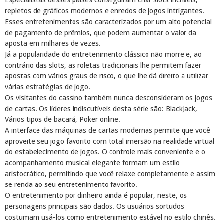
Especialistas desses países conseguiram criar slots incríveis,
repletos de gráficos modernos e enredos de jogos intrigantes.
Esses entretenimentos são caracterizados por um alto potencial
de pagamento de prêmios, que podem aumentar o valor da
aposta em milhares de vezes.
Já a popularidade do entretenimento clássico não morre e, ao
contrário das slots, as roletas tradicionais lhe permitem fazer
apostas com vários graus de risco, o que lhe dá direito a utilizar
várias estratégias de jogo.
Os visitantes do cassino também nunca desconsideram os jogos
de cartas. Os líderes indiscutíveis desta série são: BlackJack,
Vários tipos de bacará, Poker online.
A interface das máquinas de cartas modernas permite que você
aproveite seu jogo favorito com total imersão na realidade virtual
do estabelecimento de jogos. O controle mais conveniente e o
acompanhamento musical elegante formam um estilo
aristocrático, permitindo que você relaxe completamente e assim
se renda ao seu entretenimento favorito.
O entretenimento por dinheiro ainda é popular, neste, os
personagens principais são dados. Os usuários sortudos
costumam usá-los como entretenimento estável no estilo chinês.