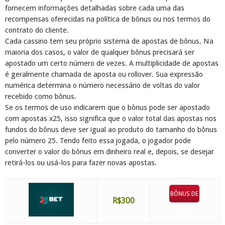
fornecem informações detalhadas sobre cada uma das
recompensas oferecidas na política de bônus ou nos termos do
contrato do cliente.
Cada cassino tem seu próprio sistema de apostas de bônus. Na
maioria dos casos, o valor de qualquer bônus precisará ser
apostado um certo número de vezes. A multiplicidade de apostas
é geralmente chamada de aposta ou rollover. Sua expressão
numérica determina o número necessário de voltas do valor
recebido como bônus.
Se os termos de uso indicarem que o bônus pode ser apostado
com apostas x25, isso significa que o valor total das apostas nos
fundos do bônus deve ser igual ao produto do tamanho do bônus
pelo número 25. Tendo feito essa jogada, o jogador pode
converter o valor do bônus em dinheiro real e, depois, se desejar
retirá-los ou usá-los para fazer novas apostas.
BÔNUS DE
R$300
USO