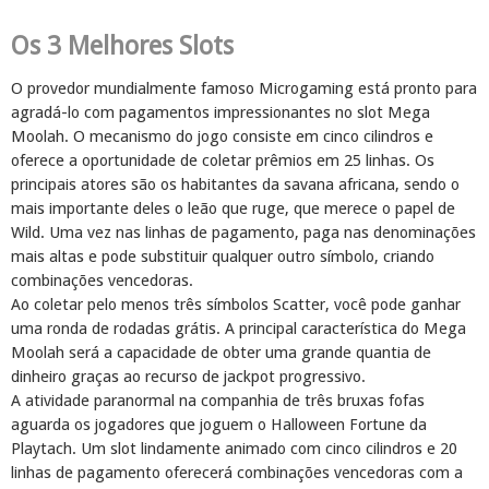
Os 3 Melhores Slots
O provedor mundialmente famoso Microgaming está pronto para
agradá-lo com pagamentos impressionantes no slot Mega
Moolah. O mecanismo do jogo consiste em cinco cilindros e
oferece a oportunidade de coletar prêmios em 25 linhas. Os
principais atores são os habitantes da savana africana, sendo o
mais importante deles o leão que ruge, que merece o papel de
Wild. Uma vez nas linhas de pagamento, paga nas denominações
mais altas e pode substituir qualquer outro símbolo, criando
combinações vencedoras.
Ao coletar pelo menos três símbolos Scatter, você pode ganhar
uma ronda de rodadas grátis. A principal característica do Mega
Moolah será a capacidade de obter uma grande quantia de
dinheiro graças ao recurso de jackpot progressivo.
A atividade paranormal na companhia de três bruxas fofas
aguarda os jogadores que joguem o Halloween Fortune da
Playtach. Um slot lindamente animado com cinco cilindros e 20
linhas de pagamento oferecerá combinações vencedoras com a