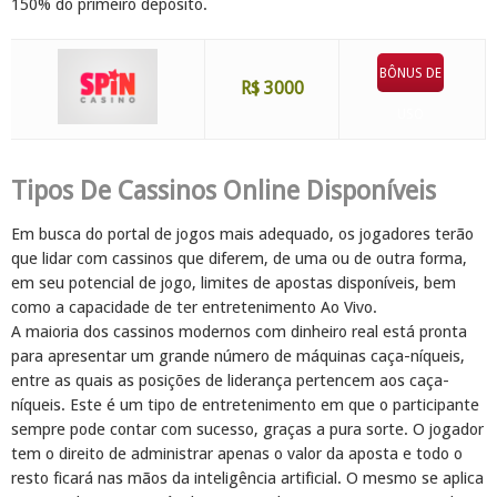
150% do primeiro depósito.
BÔNUS DE
R$ 3000
USO
Tipos De Cassinos Online Disponíveis
Em busca do portal de jogos mais adequado, os jogadores terão
que lidar com cassinos que diferem, de uma ou de outra forma,
em seu potencial de jogo, limites de apostas disponíveis, bem
como a capacidade de ter entretenimento Ao Vivo.
A maioria dos cassinos modernos com dinheiro real está pronta
para apresentar um grande número de máquinas caça-níqueis,
entre as quais as posições de liderança pertencem aos caça-
níqueis. Este é um tipo de entretenimento em que o participante
sempre pode contar com sucesso, graças a pura sorte. O jogador
tem o direito de administrar apenas o valor da aposta e todo o
resto ficará nas mãos da inteligência artificial. O mesmo se aplica