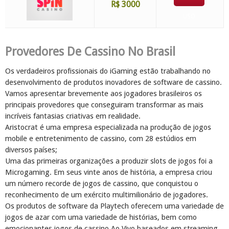
R$ 3000
USO
Provedores De Cassino No Brasil
Os verdadeiros profissionais do iGaming estão trabalhando no
desenvolvimento de produtos inovadores de software de cassino.
Vamos apresentar brevemente aos jogadores brasileiros os
principais provedores que conseguiram transformar as mais
incríveis fantasias criativas em realidade.
Aristocrat é uma empresa especializada na produção de jogos
mobile e entretenimento de cassino, com 28 estúdios em
diversos países;
Uma das primeiras organizações a produzir slots de jogos foi a
Microgaming. Em seus vinte anos de história, a empresa criou
um número recorde de jogos de cassino, que conquistou o
reconhecimento de um exército multimilionário de jogadores.
Os produtos de software da Playtech oferecem uma variedade de
jogos de azar com uma variedade de histórias, bem como
emocionantes jogos de cassino Ao Vivo baseados em streaming