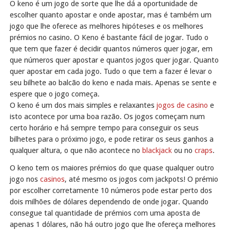
O keno é um jogo de sorte que lhe dá a oportunidade de
escolher quanto apostar e onde apostar, mas é também um
jogo que lhe oferece as melhores hipóteses e os melhores
prémios no casino. O Keno é bastante fácil de jogar. Tudo o
que tem que fazer é decidir quantos números quer jogar, em
que números quer apostar e quantos jogos quer jogar. Quanto
quer apostar em cada jogo. Tudo o que tem a fazer é levar o
seu bilhete ao balcão do keno e nada mais. Apenas se sente e
espere que o jogo começa.
O keno é um dos mais simples e relaxantes
jogos de casino
e
isto acontece por uma boa razão. Os jogos começam num
certo horário e há sempre tempo para conseguir os seus
bilhetes para o próximo jogo, e pode retirar os seus ganhos a
qualquer altura, o que não acontece no
blackjack
ou no
craps
.
O keno tem os maiores prémios do que quase qualquer outro
jogo nos
casinos
, até mesmo os jogos com jackpots! O prémio
por escolher corretamente 10 números pode estar perto dos
dois milhões de dólares dependendo de onde jogar. Quando
consegue tal quantidade de prémios com uma aposta de
apenas 1 dólares, não há outro jogo que lhe ofereça melhores