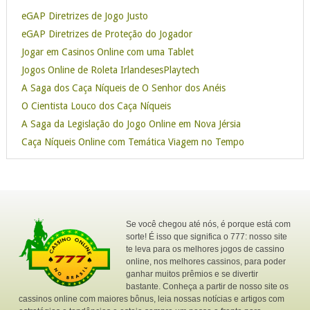
R$ 3000
Spin Palace
eGAP Diretrizes de Jogo Justo
eGAP Diretrizes de Proteção do Jogador
Jogar em Casinos Online com uma Tablet
R$ 3000
Bovada
Jogos Online de Roleta IrlandesesPlaytech
A Saga dos Caça Níqueis de O Senhor dos Anéis
O Cientista Louco dos Caça Níqueis
€ 240
Casino - X
A Saga da Legislação do Jogo Online em Nova Jérsia
Caça Níqueis Online com Temática Viagem no Tempo
R$ 100
Royal Panda
R$ 750
Ruby Fortune
Se você chegou até nós, é porque está com
sorte! É isso que significa o 777: nosso site
te leva para os melhores jogos de cassino
online, nos melhores cassinos, para poder
€ 300
Joy Casino
ganhar muitos prêmios e se divertir
bastante. Conheça a partir de nosso site os
cassinos online com maiores bônus, leia nossas notícias e artigos com