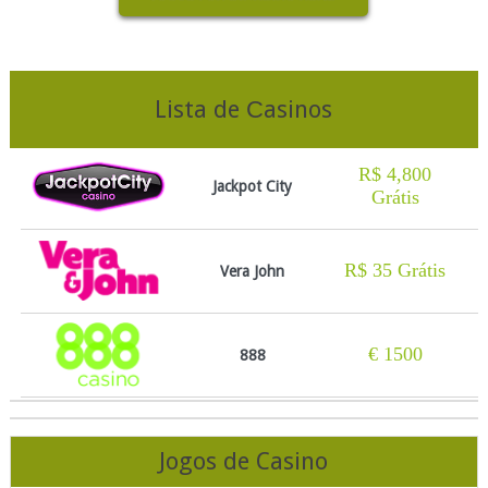
R$ 1200
Royal Vegas
Grátis
Lista de Сasinos
R$ 4,800
Jackpot City
Grátis
R$ 35 Grátis
Vera John
€ 1500
888
R$ 500
Euro Palace
Jogos de Casino