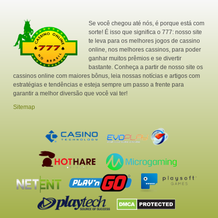
R$ 750
Ruby Fortune
Se você chegou até nós, é porque está com
sorte! É isso que significa o 777: nosso site
te leva para os melhores jogos de cassino
online, nos melhores cassinos, para poder
€ 300
Joy Casino
ganhar muitos prêmios e se divertir
bastante. Conheça a partir de nosso site os
cassinos online com maiores bônus, leia nossas notícias e artigos com
R$ 1200
estratégias e tendências e esteja sempre um passo a frente para
Royal Vegas
Grátis
garantir a melhor diversão que você vai ter!
Sitemap
R$ 4,800
Jackpot City
Grátis
R$ 35 Grátis
Vera John