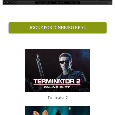
JOGUE POR DINHEIRO REAL
Terminator 2