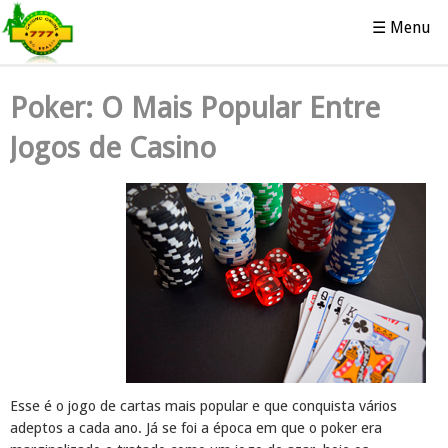
☰ Menu
Poker: O Mais Popular Entre
Jogos de Casino
Esse é o jogo de cartas mais popular e que conquista vários
adeptos a cada ano. Já se foi a época em que o poker era