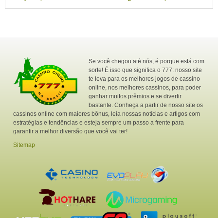
R$ 100
Royal Panda
R$ 750
Ruby Fortune
Se você chegou até nós, é porque está com
sorte! É isso que significa o 777: nosso site
te leva para os melhores jogos de cassino
online, nos melhores cassinos, para poder
€ 300
Joy Casino
ganhar muitos prêmios e se divertir
bastante. Conheça a partir de nosso site os
cassinos online com maiores bônus, leia nossas notícias e artigos com
R$ 1200
estratégias e tendências e esteja sempre um passo a frente para
Royal Vegas
Grátis
garantir a melhor diversão que você vai ter!
Sitemap
R$ 4,800
Jackpot City
Grátis
R$ 35 Grátis
Vera John