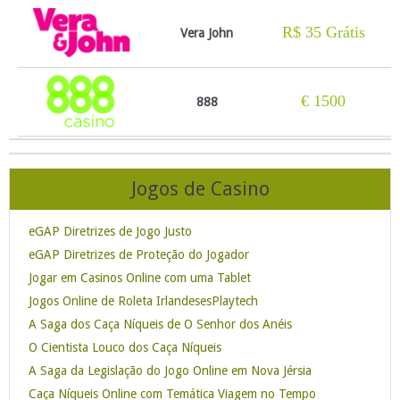
R$ 35 Grátis
Vera John
€ 1500
888
R$ 500
Euro Palace
Jogos de Casino
R$ 3000
Spin Palace
eGAP Diretrizes de Jogo Justo
eGAP Diretrizes de Proteção do Jogador
Jogar em Casinos Online com uma Tablet
R$ 3000
Bovada
Jogos Online de Roleta IrlandesesPlaytech
A Saga dos Caça Níqueis de O Senhor dos Anéis
O Cientista Louco dos Caça Níqueis
€ 240
Casino - X
A Saga da Legislação do Jogo Online em Nova Jérsia
Caça Níqueis Online com Temática Viagem no Tempo