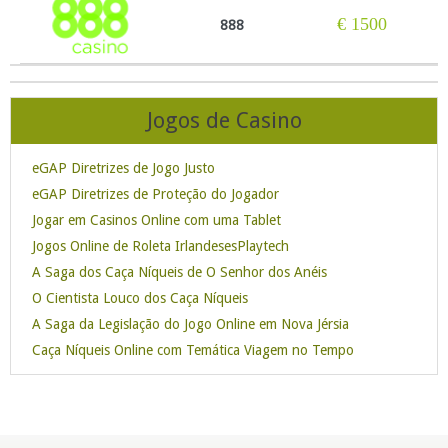
€ 1500
888
R$ 500
Euro Palace
Jogos de Casino
eGAP Diretrizes de Jogo Justo
R$ 3000
Spin Palace
eGAP Diretrizes de Proteção do Jogador
Jogar em Casinos Online com uma Tablet
Jogos Online de Roleta IrlandesesPlaytech
R$ 3000
Bovada
A Saga dos Caça Níqueis de O Senhor dos Anéis
O Cientista Louco dos Caça Níqueis
A Saga da Legislação do Jogo Online em Nova Jérsia
€ 240
Casino - X
Caça Níqueis Online com Temática Viagem no Tempo
R$ 100
Royal Panda