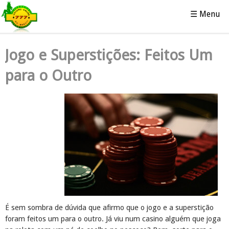
☰ Menu
Jogo e Superstições: Feitos Um
para o Outro
É sem sombra de dúvida que afirmo que o jogo e a superstição
foram feitos um para o outro. Já viu num casino alguém que joga