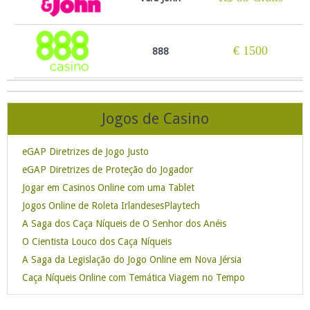
€ 1500
888
R$ 500
Euro Palace
Jogos de Casino
R$ 3000
Spin Palace
eGAP Diretrizes de Jogo Justo
eGAP Diretrizes de Proteção do Jogador
Jogar em Casinos Online com uma Tablet
R$ 3000
Bovada
Jogos Online de Roleta IrlandesesPlaytech
A Saga dos Caça Níqueis de O Senhor dos Anéis
O Cientista Louco dos Caça Níqueis
€ 240
Casino - X
A Saga da Legislação do Jogo Online em Nova Jérsia
Caça Níqueis Online com Temática Viagem no Tempo
R$ 100
Royal Panda