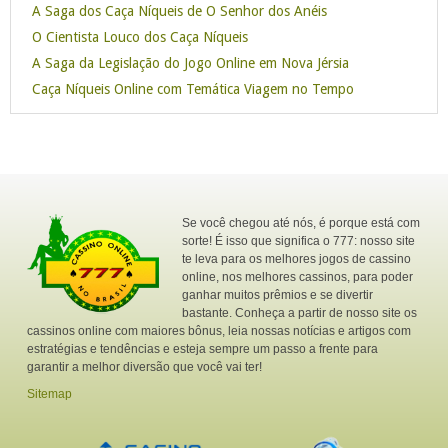
A Saga dos Caça Níqueis de O Senhor dos Anéis
O Cientista Louco dos Caça Níqueis
A Saga da Legislação do Jogo Online em Nova Jérsia
€ 240
Casino - X
Caça Níqueis Online com Temática Viagem no Tempo
R$ 100
Royal Panda
R$ 750
Ruby Fortune
Se você chegou até nós, é porque está com
sorte! É isso que significa o 777: nosso site
te leva para os melhores jogos de cassino
online, nos melhores cassinos, para poder
ganhar muitos prêmios e se divertir
€ 300
Joy Casino
bastante. Conheça a partir de nosso site os
cassinos online com maiores bônus, leia nossas notícias e artigos com
estratégias e tendências e esteja sempre um passo a frente para
R$ 1200
garantir a melhor diversão que você vai ter!
Royal Vegas
Grátis
Sitemap
R$ 4,800