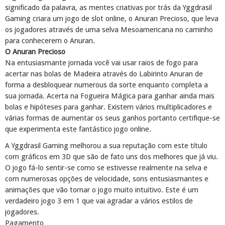
significado da palavra, as mentes criativas por trás da Yggdrasil
Gaming criara um jogo de slot online, o Anuran Precioso, que leva
os jogadores através de uma selva Mesoamericana no caminho
para conhecerem o Anuran.
O Anuran Precioso
Na entusiasmante jornada você vai usar raios de fogo para
acertar nas bolas de Madeira através do Labirinto Anuran de
forma a desbloquear numerous da sorte enquanto completa a
sua jornada. Acerta na Fogueira Mágica para ganhar ainda mais
bolas e hipóteses para ganhar. Existem vários multiplicadores e
várias formas de aumentar os seus ganhos portanto certifique-se
que experimenta este fantástico jogo online.
A Yggdrasil Gaming melhorou a sua reputação com este título
com gráficos em 3D que são de fato uns dos melhores que já viu.
O jogo fá-lo sentir-se como se estivesse realmente na selva e
com numerosas opções de velocidade, sons entusiasmantes e
animações que vão tornar o jogo muito intuitivo. Este é um
verdadeiro jogo 3 em 1 que vai agradar a vários estilos de
jogadores.
Pagamento