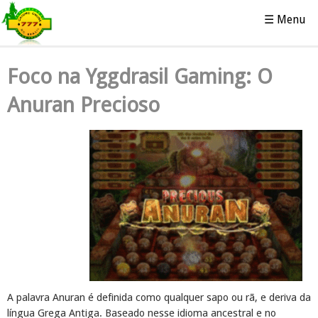
☰ Menu
Foco na Yggdrasil Gaming: O
Anuran Precioso
A palavra Anuran é definida como qualquer sapo ou rã, e deriva da
língua Grega Antiga. Baseado nesse idioma ancestral e no