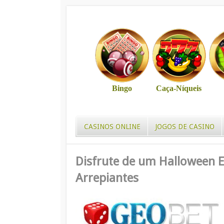
Bingo
Caça-Níqueis
CASINOS ONLINE
JOGOS DE CASINO
Disfrute de um Halloween 
Arrepiantes