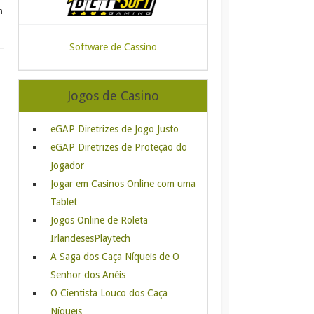
m
R$ 100
Royal Panda
Software de Cassino
R$ 750
Ruby Fortune
Jogos de Casino
eGAP Diretrizes de Jogo Justo
€ 300
Joy Casino
eGAP Diretrizes de Proteção do
Jogador
Jogar em Casinos Online com uma
R$ 1200
Royal Vegas
Tablet
Grátis
Jogos Online de Roleta
R$
IrlandesesPlaytech
4,800
Jackpot City
A Saga dos Caça Níqueis de O
Grátis
Senhor dos Anéis
O Cientista Louco dos Caça
R$ 35
Vera John
Níqueis
Grátis