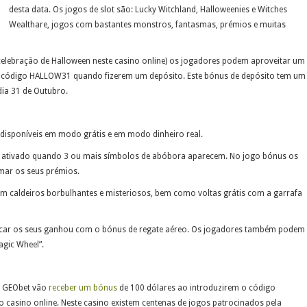
desta data. Os jogos de slot são: Lucky Witchland, Halloweenies e Witches
Wealthare, jogos com bastantes monstros, fantasmas, prémios e muitas
celebração de Halloween neste casino online) os jogadores podem aproveitar um
o código HALLOW31 quando fizerem um depósito. Este bónus de depósito tem um
dia 31 de Outubro.
disponíveis em modo grátis e em modo dinheiro real.
 ativado quando 3 ou mais símbolos de abóbora aparecem. No jogo bónus os
mar os seus prémios.
 caldeiros borbulhantes e misteriosos, bem como voltas grátis com a garrafa
licar os seus ganhou com o bónus de regate aéreo. Os jogadores também podem
gic Wheel”.
e GEObet vão
receber um bónus
de 100 dólares ao introduzirem o código
casino online. Neste casino existem centenas de jogos patrocinados pela