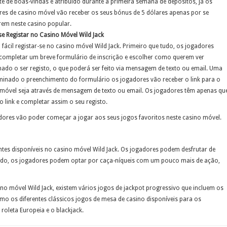
e de boas-vindas é atribuído durante a primeira semana de depósitos, já os
es de casino móvel vão receber os seus bónus de 5 dólares apenas por se
rem neste casino popular.
 Registar no Casino Móvel Wild Jack
 fácil registar-se no casino móvel Wild Jack. Primeiro que tudo, os jogadores
completar um breve formulário de inscrição e escolher como querem ver
ado o ser registo, o que poderá ser feito via mensagem de texto ou email. Uma
minado o preenchimento do formulário os jogadores vão receber o link para o
móvel seja através de mensagem de texto ou email. Os jogadores têm apenas qu
no link e completar assim o seu registo.
dores vão poder começar a jogar aos seus jogos favoritos neste casino móvel.
es disponíveis no casino móvel Wild Jack. Os jogadores podem desfrutar de
ado, os jogadores podem optar por caça-níqueis com um pouco mais de ação,
ino móvel Wild Jack, existem vários jogos de jackpot progressivo que incluem os
mo os diferentes clássicos jogos de mesa de casino disponíveis para os
roleta Europeia e o blackjack.