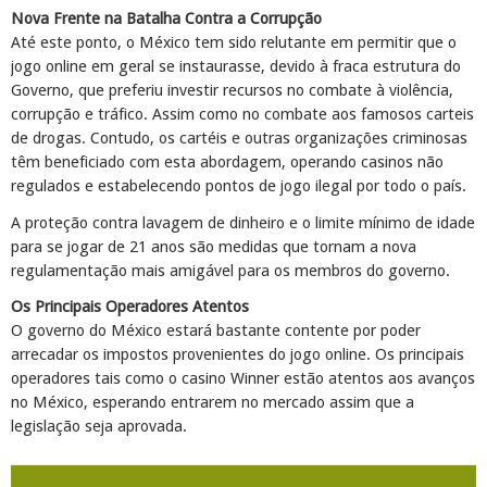
Nova Frente na Batalha Contra a Corrupção
Até este ponto, o México tem sido relutante em permitir que o
jogo online em geral se instaurasse, devido à fraca estrutura do
Governo, que preferiu investir recursos no combate à violência,
corrupção e tráfico. Assim como no combate aos famosos carteis
de drogas. Contudo, os cartéis e outras organizações criminosas
têm beneficiado com esta abordagem, operando casinos não
regulados e estabelecendo pontos de jogo ilegal por todo o país.
A proteção contra lavagem de dinheiro e o limite mínimo de idade
R$ 100
para se jogar de 21 anos são medidas que tornam a nova
Royal Panda
regulamentação mais amigável para os membros do governo.
Os Principais Operadores Atentos
R$ 750
Ruby Fortune
O governo do México estará bastante contente por poder
arrecadar os impostos provenientes do jogo online. Os principais
operadores tais como o casino Winner estão atentos aos avanços
no México, esperando entrarem no mercado assim que a
€ 300
Joy Casino
legislação seja aprovada.
R$ 1200