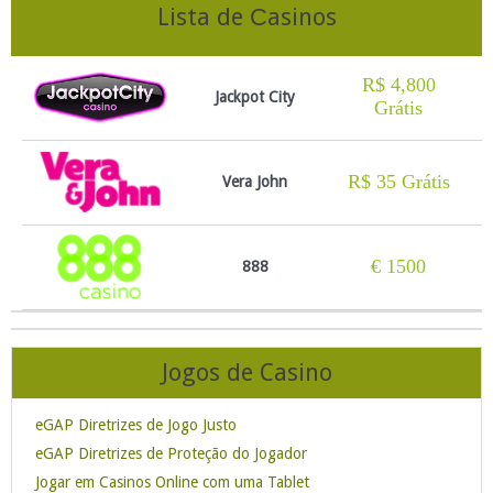
Royal Vegas
Lista de Сasinos
Grátis
R$ 4,800
Jackpot City
Grátis
R$ 35 Grátis
Vera John
€ 1500
888
R$ 500
Euro Palace
Jogos de Casino
eGAP Diretrizes de Jogo Justo
R$ 3000
Spin Palace
eGAP Diretrizes de Proteção do Jogador
Jogar em Casinos Online com uma Tablet