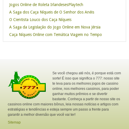
Jogos Online de Roleta IrlandesesPlaytech
R$ 3000
Bovada
A Saga dos Caça Níqueis de O Senhor dos Anéis
O Cientista Louco dos Caça Níqueis
A Saga da Legislação do Jogo Online em Nova Jérsia
€ 240
Casino - X
Caça Níqueis Online com Temática Viagem no Tempo
R$ 100
Royal Panda
R$ 750
Ruby Fortune
Se você chegou até nós, é porque está com
sorte! É isso que significa o 777: nosso site
te leva para os melhores jogos de cassino
online, nos melhores cassinos, para poder
ganhar muitos prêmios e se divertir
€ 300
Joy Casino
bastante. Conheça a partir de nosso site os
cassinos online com maiores bônus, leia nossas notícias e artigos com
estratégias e tendências e esteja sempre um passo a frente para
R$ 1200
garantir a melhor diversão que você vai ter!
Royal Vegas
Grátis
Sitemap