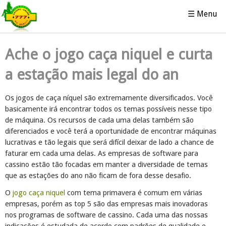
☰ Menu
Ache o jogo caça niquel e curta
a estação mais legal do an
Os jogos de caça níquel são extremamente diversificados. Você
basicamente irá encontrar todos os temas possíveis nesse tipo
de máquina. Os recursos de cada uma delas também são
diferenciados e você terá a oportunidade de encontrar máquinas
lucrativas e tão legais que será difícil deixar de lado a chance de
faturar em cada uma delas. As empresas de software para
cassino estão tão focadas em manter a diversidade de temas
que as estações do ano não ficam de fora desse desafio.
O
jogo caça niquel
com tema primavera é comum em várias
empresas, porém as top 5 são das empresas mais inovadoras
nos programas de software de cassino. Cada uma das nossas
indicações é estudada de acordo com padrões de qualidade e