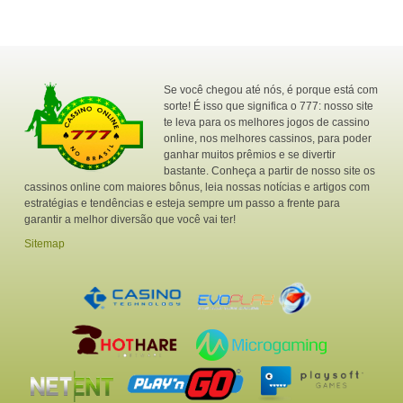
R$ 100
Royal Panda
R$ 750
Ruby Fortune
Se você chegou até nós, é porque está com
sorte! É isso que significa o 777: nosso site
te leva para os melhores jogos de cassino
online, nos melhores cassinos, para poder
€ 300
Joy Casino
ganhar muitos prêmios e se divertir
bastante. Conheça a partir de nosso site os
cassinos online com maiores bônus, leia nossas notícias e artigos com
R$ 1200
estratégias e tendências e esteja sempre um passo a frente para
Royal Vegas
garantir a melhor diversão que você vai ter!
Grátis
Sitemap
R$ 4,800
Jackpot City
Grátis
R$ 35 Grátis
Vera John