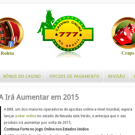
Craps
Roleta
BÔNUS DO CASINO
OPCOES DE PAGAMENTO
REVISÃO
UA Irá Aumentar em 2015
A 888, um dos maiores operadores de apostas online a nível mundial, espera
lançar
poker online
no estado de Nevada este Verão, e antecipa que o seu
produto irá aumentar por volta de 2015.
Continua Forte no Jogo Online nos Estados Unidos