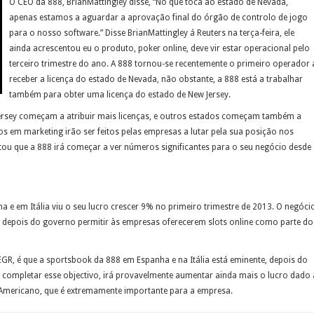
O CEO da 888, BrianMattingley disse, “No que toca ao estado de Nevada,
apenas estamos a aguardar a aprovação final do órgão de controlo de jogo
para o nosso software.” Disse BrianMattingley á Reuters na terça-feira, ele
ainda acrescentou eu o produto, poker online, deve vir estar operacional pelo
terceiro trimestre do ano. A 888 tornou-se recentemente o primeiro operador 
receber a licença do estado de Nevada, não obstante, a 888 está a trabalhar
também para obter uma licença do estado de New Jersey.
rsey começam a atribuir mais licenças, e outros estados começam também a
s em marketing irão ser feitos pelas empresas a lutar pela sua posição nos
ou que a 888 irá começar a ver números significantes para o seu negócio desde
 e em Itália viu o seu lucro crescer 9% no primeiro trimestre de 2013. O negóci
 depois do governo permitir às empresas oferecerem slots online como parte do
GR, é que a sportsbook da 888 em Espanha e na Itália está eminente, depois do
completar esse objectivo, irá provavelmente aumentar ainda mais o lucro dado 
Americano, que é extremamente importante para a empresa.