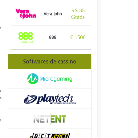
R$ 35
Vera John
Grátis
a
€ 1500
888
R$ 500
Euro Palace
Softwares de cassino
R$ 3000
Spin Palace
o
s
R$ 3000
Bovada
á
€ 240
Casino - X